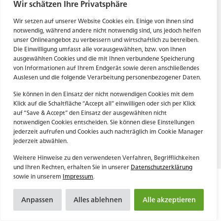
Tel. Zentrale: +49 (69) 27273681
Wir schätzen Ihre Privatsphäre
E-Mail: kontakt@forwerts.com
HN – Gymnasiumstraße 35
Wir setzen auf unserer Website Cookies ein. Einige von ihnen sind
74072 Heilbronn
FFM – Friedensstraße 11
notwendig, während andere nicht notwendig sind, uns jedoch helfen
→ Anfahrtsplan Heilbronn
60311 Frankfurt am Main
unser Onlineangebot zu verbessern und wirtschaftlich zu betreiben.
Die Einwilligung umfasst alle vorausgewählten, bzw. von Ihnen
→ Anfahrtsplan Frankfurt
ausgewählten Cookies und die mit Ihnen verbundene Speicherung
von Informationen auf Ihrem Endgerät sowie deren anschließendes
Datenschutzerklärung
HN – Gymnasiumstraße 35
Auslesen und die folgende Verarbeitung personenbezogener Daten.
Impressum
74072 Heilbronn
→ Anfahrtsplan Heilbronn
Sie können in den Einsatz der nicht notwendigen Cookies mit dem
Klick auf die Schaltfläche “Accept all” einwilligen oder sich per Klick
auf “Save & Accept” den Einsatz der ausgewählten nicht
notwendigen Cookies entscheiden. Sie können diese Einstellungen
Datenschutzerklärung
jederzeit aufrufen und Cookies auch nachträglich im Cookie Manager
Impressum
jederzeit abwählen.
Weitere Hinweise zu den verwendeten Verfahren, Begrifflichkeiten
und Ihren Rechten, erhalten Sie in unserer
Datenschutzerklärung
sowie in unserem
Impressum
.
Anpassen
Alles ablehnen
Alle akzeptieren