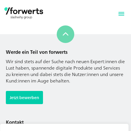
Werde ein Teil von forwerts
Wir sind stets auf der Suche nach neuen Expert:innen die
Lust haben, spannende digitale Produkte und Services
zu kreieren und dabei stets die Nutzer:innen und unsere
Kund:innen im Auge behalten.
Werde ein Teil von forwerts
Wir sind stets auf der Suche nach neuen Expert:innen die
Jetzt bewerben
Lust haben, spannende digitale Produkte und Services
zu kreieren und dabei stets die Nutzer:innen und unsere
Kund:innen im Auge behalten.
Kontakt
Tel. Zentrale: +49 (69) 27273681
Jetzt bewerben
E-Mail: kontakt@forwerts.com
FFM – Friedensstraße 11
60311 Frankfurt am Main
Kontakt
→ Anfahrtsplan Frankfurt