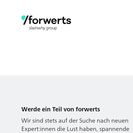
Werde ein Teil von forwerts
Wir sind stets auf der Suche nach neuen
Expert:innen die Lust haben, spannende
digitale Produkte und Services zu kreieren
und dabei stets die Nutzer:innen und
unsere Kund:innen im Auge behalten.
Jetzt bewerben
Werde ein Teil von forwerts
Wir sind stets auf der Suche nach neuen
Expert:innen die Lust haben, spannende