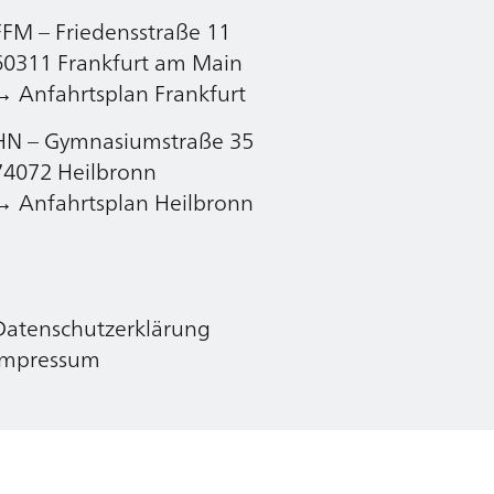
FFM – Friedensstraße 11
Datenschutzerklärung
60311 Frankfurt am Main
Impressum
→ Anfahrtsplan Frankfurt
HN – Gymnasiumstraße 35
74072 Heilbronn
→ Anfahrtsplan Heilbronn
Datenschutzerklärung
Impressum