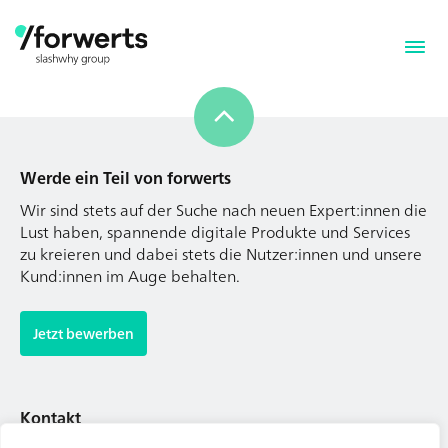
Werde ein Teil von forwerts
Wir sind stets auf der Suche nach neuen Expert:innen die
Lust haben, spannende digitale Produkte und Services
zu kreieren und dabei stets die Nutzer:innen und unsere
Kund:innen im Auge behalten.
Werde ein Teil von forwerts
Wir sind stets auf der Suche nach neuen Expert:innen die
Jetzt bewerben
Lust haben, spannende digitale Produkte und Services
zu kreieren und dabei stets die Nutzer:innen und unsere
Kund:innen im Auge behalten.
Kontakt
Tel. Zentrale: +49 (69) 27273681
Jetzt bewerben
E-Mail: kontakt@forwerts.com
FFM – Friedensstraße 11
60311 Frankfurt am Main
Kontakt
→ Anfahrtsplan Frankfurt