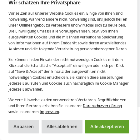
Tel. Zentrale: +49 (69) 27273681
Wir schätzen Ihre Privatsphäre
E-Mail: kontakt@forwerts.com
HN – Gymnasiumstraße 35
Wir setzen auf unserer Website Cookies ein. Einige von ihnen sind
74072 Heilbronn
FFM – Friedensstraße 11
notwendig, während andere nicht notwendig sind, uns jedoch helfen
→ Anfahrtsplan Heilbronn
60311 Frankfurt am Main
unser Onlineangebot zu verbessern und wirtschaftlich zu betreiben.
Die Einwilligung umfasst alle vorausgewählten, bzw. von Ihnen
→ Anfahrtsplan Frankfurt
ausgewählten Cookies und die mit Ihnen verbundene Speicherung
von Informationen auf Ihrem Endgerät sowie deren anschließendes
Datenschutzerklärung
HN – Gymnasiumstraße 35
Auslesen und die folgende Verarbeitung personenbezogener Daten.
Impressum
74072 Heilbronn
→ Anfahrtsplan Heilbronn
Sie können in den Einsatz der nicht notwendigen Cookies mit dem
Klick auf die Schaltfläche “Accept all” einwilligen oder sich per Klick
auf “Save & Accept” den Einsatz der ausgewählten nicht
notwendigen Cookies entscheiden. Sie können diese Einstellungen
Datenschutzerklärung
jederzeit aufrufen und Cookies auch nachträglich im Cookie Manager
Impressum
jederzeit abwählen.
Weitere Hinweise zu den verwendeten Verfahren, Begrifflichkeiten
und Ihren Rechten, erhalten Sie in unserer
Datenschutzerklärung
sowie in unserem
Impressum
.
Anpassen
Alles ablehnen
Alle akzeptieren