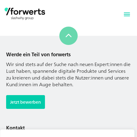
Werde ein Teil von forwerts
Wir sind stets auf der Suche nach neuen Expert:innen die
Lust haben, spannende digitale Produkte und Services
zu kreieren und dabei stets die Nutzer:innen und unsere
Kund:innen im Auge behalten.
Werde ein Teil von forwerts
Wir sind stets auf der Suche nach neuen Expert:innen die
Jetzt bewerben
Lust haben, spannende digitale Produkte und Services
zu kreieren und dabei stets die Nutzer:innen und unsere
Kund:innen im Auge behalten.
Kontakt
Tel. Zentrale: +49 (69) 27273681
Jetzt bewerben
E-Mail: kontakt@forwerts.com
FFM – Friedensstraße 11
60311 Frankfurt am Main
Kontakt
→ Anfahrtsplan Frankfurt