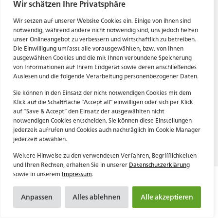
Tel. Zentrale: +49 (69) 27273681
Wir schätzen Ihre Privatsphäre
E-Mail: kontakt@forwerts.com
HN – Gymnasiumstraße 35
Wir setzen auf unserer Website Cookies ein. Einige von ihnen sind
74072 Heilbronn
FFM – Friedensstraße 11
notwendig, während andere nicht notwendig sind, uns jedoch helfen
→ Anfahrtsplan Heilbronn
60311 Frankfurt am Main
unser Onlineangebot zu verbessern und wirtschaftlich zu betreiben.
Die Einwilligung umfasst alle vorausgewählten, bzw. von Ihnen
→ Anfahrtsplan Frankfurt
ausgewählten Cookies und die mit Ihnen verbundene Speicherung
von Informationen auf Ihrem Endgerät sowie deren anschließendes
Datenschutzerklärung
HN – Gymnasiumstraße 35
Auslesen und die folgende Verarbeitung personenbezogener Daten.
Impressum
74072 Heilbronn
→ Anfahrtsplan Heilbronn
Sie können in den Einsatz der nicht notwendigen Cookies mit dem
Klick auf die Schaltfläche “Accept all” einwilligen oder sich per Klick
auf “Save & Accept” den Einsatz der ausgewählten nicht
notwendigen Cookies entscheiden. Sie können diese Einstellungen
Datenschutzerklärung
jederzeit aufrufen und Cookies auch nachträglich im Cookie Manager
Impressum
jederzeit abwählen.
Weitere Hinweise zu den verwendeten Verfahren, Begrifflichkeiten
und Ihren Rechten, erhalten Sie in unserer
Datenschutzerklärung
sowie in unserem
Impressum
.
Anpassen
Alles ablehnen
Alle akzeptieren