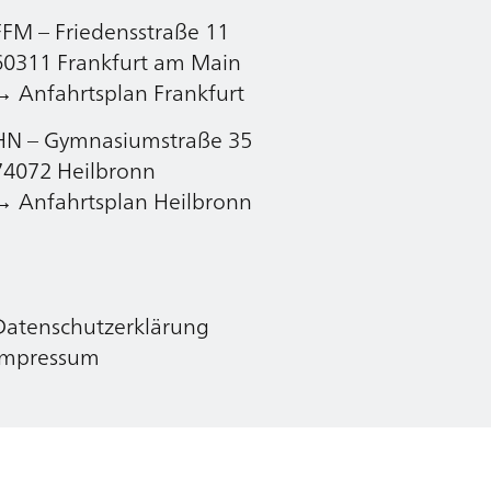
FFM – Friedensstraße 11
Datenschutzerklärung
60311 Frankfurt am Main
Impressum
→ Anfahrtsplan Frankfurt
HN – Gymnasiumstraße 35
74072 Heilbronn
→ Anfahrtsplan Heilbronn
Datenschutzerklärung
Impressum