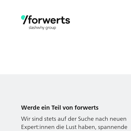
Werde ein Teil von forwerts
Wir sind stets auf der Suche nach neuen
Expert:innen die Lust haben, spannende
digitale Produkte und Services zu kreieren
und dabei stets die Nutzer:innen und
unsere Kund:innen im Auge behalten.
Jetzt bewerben
Werde ein Teil von forwerts
Wir sind stets auf der Suche nach neuen
Expert:innen die Lust haben, spannende