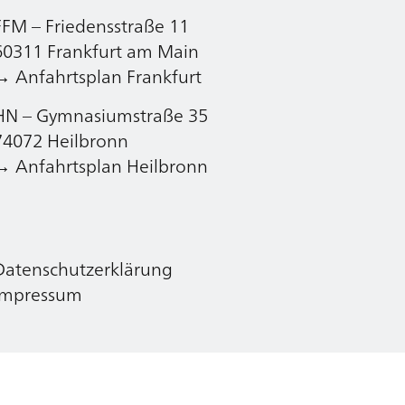
FFM – Friedensstraße 11
Datenschutzerklärung
60311 Frankfurt am Main
Impressum
→ Anfahrtsplan Frankfurt
HN – Gymnasiumstraße 35
74072 Heilbronn
→ Anfahrtsplan Heilbronn
Datenschutzerklärung
Impressum