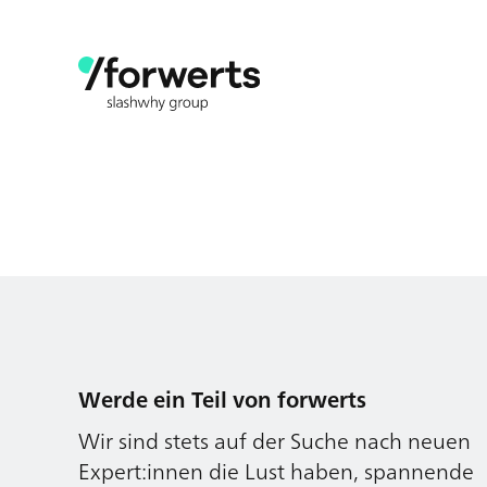
Werde ein Teil von forwerts
Wir sind stets auf der Suche nach neuen
Expert:innen die Lust haben, spannende
digitale Produkte und Services zu kreieren
und dabei stets die Nutzer:innen und
unsere Kund:innen im Auge behalten.
Jetzt bewerben
Werde ein Teil von forwerts
Wir sind stets auf der Suche nach neuen
Expert:innen die Lust haben, spannende