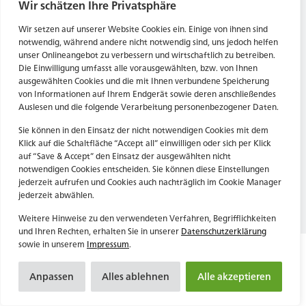
Tel. Zentrale: +49 (69) 27273681
Wir schätzen Ihre Privatsphäre
E-Mail: kontakt@forwerts.com
HN – Gymnasiumstraße 35
Wir setzen auf unserer Website Cookies ein. Einige von ihnen sind
74072 Heilbronn
FFM – Friedensstraße 11
notwendig, während andere nicht notwendig sind, uns jedoch helfen
→ Anfahrtsplan Heilbronn
60311 Frankfurt am Main
unser Onlineangebot zu verbessern und wirtschaftlich zu betreiben.
Die Einwilligung umfasst alle vorausgewählten, bzw. von Ihnen
→ Anfahrtsplan Frankfurt
ausgewählten Cookies und die mit Ihnen verbundene Speicherung
von Informationen auf Ihrem Endgerät sowie deren anschließendes
Datenschutzerklärung
HN – Gymnasiumstraße 35
Auslesen und die folgende Verarbeitung personenbezogener Daten.
Impressum
74072 Heilbronn
→ Anfahrtsplan Heilbronn
Sie können in den Einsatz der nicht notwendigen Cookies mit dem
Klick auf die Schaltfläche “Accept all” einwilligen oder sich per Klick
auf “Save & Accept” den Einsatz der ausgewählten nicht
notwendigen Cookies entscheiden. Sie können diese Einstellungen
Datenschutzerklärung
jederzeit aufrufen und Cookies auch nachträglich im Cookie Manager
Impressum
jederzeit abwählen.
Weitere Hinweise zu den verwendeten Verfahren, Begrifflichkeiten
und Ihren Rechten, erhalten Sie in unserer
Datenschutzerklärung
sowie in unserem
Impressum
.
Anpassen
Alles ablehnen
Alle akzeptieren