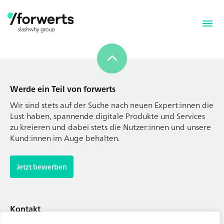
Werde ein Teil von forwerts
Wir sind stets auf der Suche nach neuen Expert:innen die
Lust haben, spannende digitale Produkte und Services
zu kreieren und dabei stets die Nutzer:innen und unsere
Kund:innen im Auge behalten.
Werde ein Teil von forwerts
Wir sind stets auf der Suche nach neuen Expert:innen die
Jetzt bewerben
Lust haben, spannende digitale Produkte und Services
zu kreieren und dabei stets die Nutzer:innen und unsere
Kund:innen im Auge behalten.
Kontakt
Tel. Zentrale: +49 (69) 27273681
Jetzt bewerben
E-Mail: kontakt@forwerts.com
FFM – Friedensstraße 11
60311 Frankfurt am Main
Kontakt
→ Anfahrtsplan Frankfurt