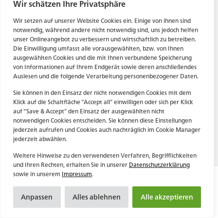
Tel. Zentrale: +49 (69) 27273681
Wir schätzen Ihre Privatsphäre
E-Mail: kontakt@forwerts.com
HN – Gymnasiumstraße 35
Wir setzen auf unserer Website Cookies ein. Einige von ihnen sind
74072 Heilbronn
FFM – Friedensstraße 11
notwendig, während andere nicht notwendig sind, uns jedoch helfen
→ Anfahrtsplan Heilbronn
60311 Frankfurt am Main
unser Onlineangebot zu verbessern und wirtschaftlich zu betreiben.
Die Einwilligung umfasst alle vorausgewählten, bzw. von Ihnen
→ Anfahrtsplan Frankfurt
ausgewählten Cookies und die mit Ihnen verbundene Speicherung
von Informationen auf Ihrem Endgerät sowie deren anschließendes
Datenschutzerklärung
HN – Gymnasiumstraße 35
Auslesen und die folgende Verarbeitung personenbezogener Daten.
Impressum
74072 Heilbronn
→ Anfahrtsplan Heilbronn
Sie können in den Einsatz der nicht notwendigen Cookies mit dem
Klick auf die Schaltfläche “Accept all” einwilligen oder sich per Klick
auf “Save & Accept” den Einsatz der ausgewählten nicht
notwendigen Cookies entscheiden. Sie können diese Einstellungen
Datenschutzerklärung
jederzeit aufrufen und Cookies auch nachträglich im Cookie Manager
Impressum
jederzeit abwählen.
Weitere Hinweise zu den verwendeten Verfahren, Begrifflichkeiten
und Ihren Rechten, erhalten Sie in unserer
Datenschutzerklärung
sowie in unserem
Impressum
.
Anpassen
Alles ablehnen
Alle akzeptieren