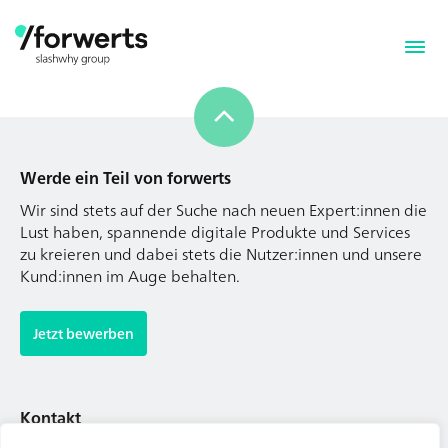
Werde ein Teil von forwerts
Wir sind stets auf der Suche nach neuen Expert:innen die
Lust haben, spannende digitale Produkte und Services
zu kreieren und dabei stets die Nutzer:innen und unsere
Kund:innen im Auge behalten.
Werde ein Teil von forwerts
Wir sind stets auf der Suche nach neuen Expert:innen die
Jetzt bewerben
Lust haben, spannende digitale Produkte und Services
zu kreieren und dabei stets die Nutzer:innen und unsere
Kund:innen im Auge behalten.
Kontakt
Tel. Zentrale: +49 (69) 27273681
Jetzt bewerben
E-Mail: kontakt@forwerts.com
FFM – Friedensstraße 11
60311 Frankfurt am Main
Kontakt
→ Anfahrtsplan Frankfurt