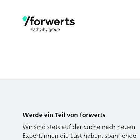
Werde ein Teil von forwerts
Wir sind stets auf der Suche nach neuen
Expert:innen die Lust haben, spannende
digitale Produkte und Services zu kreieren
und dabei stets die Nutzer:innen und
unsere Kund:innen im Auge behalten.
Jetzt bewerben
Werde ein Teil von forwerts
Wir sind stets auf der Suche nach neuen
Expert:innen die Lust haben, spannende