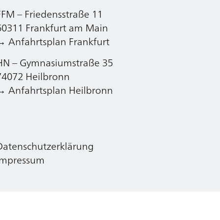
FFM – Friedensstraße 11
Datenschutzerklärung
60311 Frankfurt am Main
Impressum
→ Anfahrtsplan Frankfurt
HN – Gymnasiumstraße 35
74072 Heilbronn
→ Anfahrtsplan Heilbronn
Datenschutzerklärung
Impressum