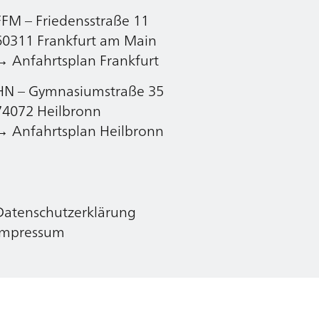
FFM – Friedensstraße 11
Datenschutzerklärung
60311 Frankfurt am Main
Impressum
→ Anfahrtsplan Frankfurt
HN – Gymnasiumstraße 35
74072 Heilbronn
→ Anfahrtsplan Heilbronn
Datenschutzerklärung
Impressum