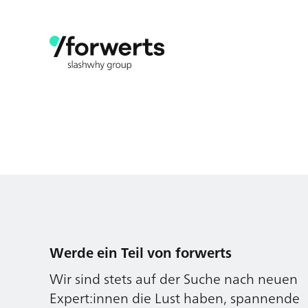
Werde ein Teil von forwerts
Wir sind stets auf der Suche nach neuen
Expert:innen die Lust haben, spannende
digitale Produkte und Services zu kreieren
und dabei stets die Nutzer:innen und
unsere Kund:innen im Auge behalten.
Jetzt bewerben
Werde ein Teil von forwerts
Wir sind stets auf der Suche nach neuen
Expert:innen die Lust haben, spannende