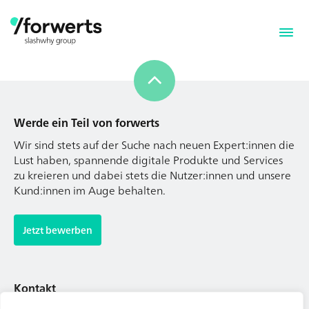
Werde ein Teil von forwerts
Wir sind stets auf der Suche nach neuen Expert:innen die
Lust haben, spannende digitale Produkte und Services
zu kreieren und dabei stets die Nutzer:innen und unsere
Kund:innen im Auge behalten.
Werde ein Teil von forwerts
Wir sind stets auf der Suche nach neuen Expert:innen die
Jetzt bewerben
Lust haben, spannende digitale Produkte und Services
zu kreieren und dabei stets die Nutzer:innen und unsere
Kund:innen im Auge behalten.
Kontakt
Tel. Zentrale: +49 (69) 27273681
Jetzt bewerben
E-Mail: kontakt@forwerts.com
FFM – Friedensstraße 11
60311 Frankfurt am Main
Kontakt
→ Anfahrtsplan Frankfurt