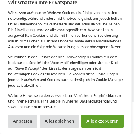
Tel. Zentrale: +49 (69) 27273681
Wir schätzen Ihre Privatsphäre
E-Mail: kontakt@forwerts.com
HN – Gymnasiumstraße 35
Wir setzen auf unserer Website Cookies ein. Einige von ihnen sind
74072 Heilbronn
FFM – Friedensstraße 11
notwendig, während andere nicht notwendig sind, uns jedoch helfen
→ Anfahrtsplan Heilbronn
60311 Frankfurt am Main
unser Onlineangebot zu verbessern und wirtschaftlich zu betreiben.
Die Einwilligung umfasst alle vorausgewählten, bzw. von Ihnen
→ Anfahrtsplan Frankfurt
ausgewählten Cookies und die mit Ihnen verbundene Speicherung
von Informationen auf Ihrem Endgerät sowie deren anschließendes
Datenschutzerklärung
HN – Gymnasiumstraße 35
Auslesen und die folgende Verarbeitung personenbezogener Daten.
Impressum
74072 Heilbronn
→ Anfahrtsplan Heilbronn
Sie können in den Einsatz der nicht notwendigen Cookies mit dem
Klick auf die Schaltfläche “Accept all” einwilligen oder sich per Klick
auf “Save & Accept” den Einsatz der ausgewählten nicht
notwendigen Cookies entscheiden. Sie können diese Einstellungen
Datenschutzerklärung
jederzeit aufrufen und Cookies auch nachträglich im Cookie Manager
Impressum
jederzeit abwählen.
Weitere Hinweise zu den verwendeten Verfahren, Begrifflichkeiten
und Ihren Rechten, erhalten Sie in unserer
Datenschutzerklärung
sowie in unserem
Impressum
.
Anpassen
Alles ablehnen
Alle akzeptieren